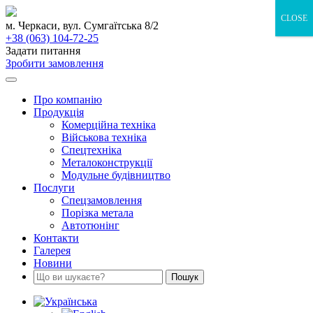
Skip
CLOSE
to
м. Черкаси, вул. Сумгаїтська 8/2
content
+38 (063) 104-72-25
Задати питання
Зробити замовлення
Про компанію
Продукція
Комерційна техніка
Військова техніка
Спецтехніка
Металоконструкції
Модульне будівництво
Послуги
Спецзамовлення
Порізка метала
Автотюнінг
Контакти
Галерея
Новини