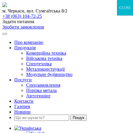
Skip
CLOSE
to
м. Черкаси, вул. Сумгаїтська 8/2
content
+38 (063) 104-72-25
Задати питання
Зробити замовлення
Про компанію
Продукція
Комерційна техніка
Військова техніка
Спецтехніка
Металоконструкції
Модульне будівництво
Послуги
Спецзамовлення
Порізка метала
Автотюнінг
Контакти
Галерея
Новини