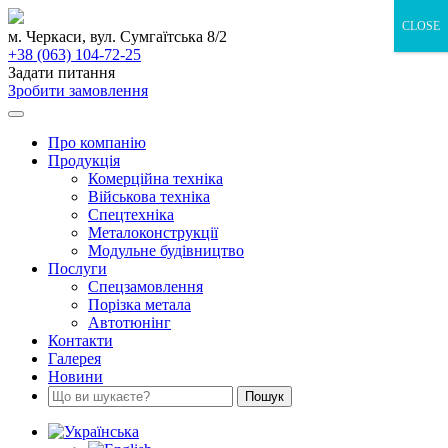
Skip
CLOSE
to
м. Черкаси, вул. Сумгаїтська 8/2
content
+38 (063) 104-72-25
Задати питання
Зробити замовлення
Про компанію
Продукція
Комерційна техніка
Військова техніка
Спецтехніка
Металоконструкції
Модульне будівництво
Послуги
Спецзамовлення
Порізка метала
Автотюнінг
Контакти
Галерея
Новини